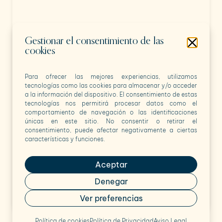
Gestionar el consentimiento de las
Pedir una Cita
cookies
Para ofrecer las mejores experiencias, utilizamos
tecnologías como las cookies para almacenar y/o acceder
a la información del dispositivo. El consentimiento de estas
tecnologías nos permitirá procesar datos como el
comportamiento de navegación o las identificaciones
Nº Colegiada
únicas en este sitio. No consentir o retirar el
MU04379
Aviso Legal
Diseño y desarrollo
consentimiento, puede afectar negativamente a ciertas
Copyright © 2024
web por
características y funciones.
Accesibilidad
Política de Cookies
Aceptar
Política de
Denegar
Privacidad
Ver preferencias
Política de cookies
Política de Privacidad
Aviso Legal